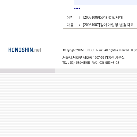
이전
↑
[20031009]50대 깝깝세대
다음
↓
[20031007]장애아입양 별첨자료