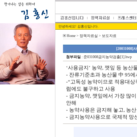
안녕하세요! 김홍신입니다.
Home
> 정책자료실 > 보도자료
[2003100
첨부파일
:
준031008금지농약검출[1].hwp
‘사용금지’ 농약, 깻잎 등 농
- 잔류기준초과 농산물 中 95
-“고독성 농약이므로 적용대상작
럼에도 불구하고 사용
- 금지농약, 깻잎에서 가장 많
안해
- 농약사용은 금지해 놓고, 농
- 금지농약사용으로 국제적 망