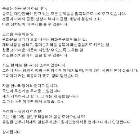
종로는 쉬운 곳이 아닙니다.
종로는 대한민국이 안고 있는 모든 문제들을 압축적으로 보여주고 있습니다.
전통과 미래의 공존, 성장과 복지의 균형, 개발과 환경의 조화.
바른 정치만이 이 숙제를 풀 수 있습니다.
도성을 복원하는 일.
광화문을 세계가 보고 배우는 평화특구로 만드는 일.
재래시장을 살리고, 동대문지역을 동북아 패션중심지로 키우는 일.
힘들고 어려운 이웃이 자립할 수 있도록 도우는 일.
성실한 정치만이 이 일을 할 수 있습니다.
저도 한 때는 한나라당 소속이었습니다.
그러나 저는 당의 이익과 국민의 이익이 배치될 때, 주저 없이 국민의 편에 섰습니다.
그때마다 저는 외톨이가 됐고, 왕따 당했습니다.
지금 한나라당이 바뀐다고 합니다.
국민이 무섭기는 무서운 모양입니다.
제가 개혁하자고 할 때, 그 때는 왜 못했습니까?
그 때는 국민이 만만하게 보였습니까?
존경하는 유권자 여러분!
오는 4월 15일, 열린우리당에게 힘을 모아주십시오!
유일한 민주개혁세력 열린우리당이 원내안정의석을 얻어야 나라가 안정됩니다.
감사합니다.