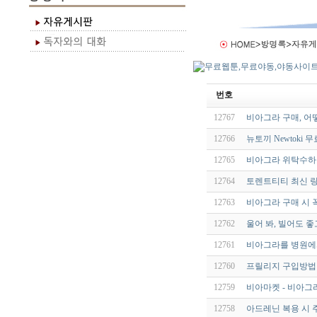
번호
12767
비아그라 구매, 어
12766
뉴토끼 Newtoki
12765
비아그라 위탁수하물
12764
토렌트티티 최신 링
12763
비아그라 구매 시 
12762
울어 봐, 빌어도 좋고
12761
비아그라를 병원에서
12760
프릴리지 구입방법 
12759
비아마켓 - 비아그
12758
아드레닌 복용 시 