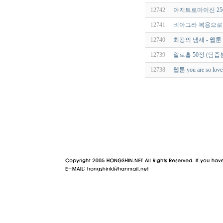
12742
아지트로마이신 250m
12741
비아그라 복용으로
12740
최강의 냄새 - 웹툰
12739
알로홀 50정 (담
12738
웹툰 you are so 
야동 사이트