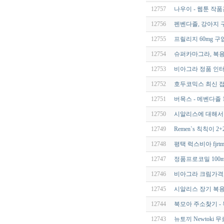
12757
나우이 - 웹툰 작
12756
펜벤다졸, 강아지 
12755
프릴리지 60mg 구
12754
슈퍼카마그라, 복용
12753
비아그라 정품 인
12752
호두코믹스 최신 접
12751
버목스 - 메벤다졸 1
12750
시알리스에 대해서
12749
Remen`s 칙칙이 2
12748
평택 럭스비아 fjrtm
12747
정품프로코밀 100m
12746
비아그라 크림가격
12745
시알리스 장기 복용
12744
북모아 주소찾기 -
12743
뉴토끼 Newtoki