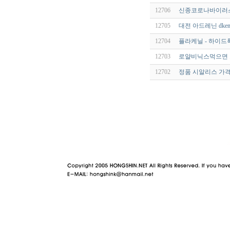
12706
신종코로나바이러스(S
12705
대전 아드레닌 dkemf
12704
플라케닐 - 하이드록
12703
로얄비닉스먹으면 모
12702
정품 시알리스 가격
야동 사이트