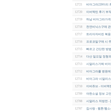
12721
비아그라220미리 
12720
이버멕틴 후기 부작용
12719
하남 비아그라가격 qld
12718
천연비닉스구매 관련
12717
트리아자비린 복용방
12716
프로코밀구매 시 주
12715
빠르고 간단한 방법
12714
다산 일요일 정형외
12713
시알리스가짜 비아
12712
비아그라를 병원에서
12711
비아그라·시알리스와
12710
이버쥬브 - 이버멕틴 
12709
야한소설 정보 고민
12708
시알리스 처방전 - 
12707
집사랑 - 웹툰/웹소