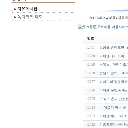
번호
12731
호롱불 밝아오면 - ne
12730
파워맨에서 비아그
12729
버목스 - 메벤다졸 1
12728
창원 낙원약국 skrdnjs
12727
비아그라 팔팔정 
12726
파워맨 구입 & Buy P
12725
[스태프온리 단편선]
12724
비 아그라 파는 곳 -
12723
파워맨비아그라 최
12722
신종코로나바이러스(S