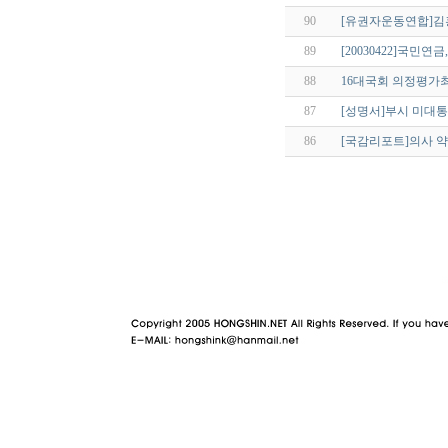
90
[유권자운동연합]김
89
[20030422]국민
88
16대국회 의정평가
87
[성명서]부시 미대
86
[국감리포트]의사 약사
야동 사이트