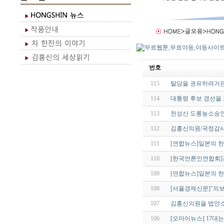
번호
115
탈당을 권유하려거든
114
대통령 후보 경선을
113
천성산 도롱뇽소송인
112
김홍신의원/국정감사
111
[연합뉴스]일본의 한
110
[한국언론인연합회]
109
[연합뉴스]일본의 한
108
[서울경제신문]"의
107
김홍신의원을 법안
106
[오마이뉴스] 17대는 