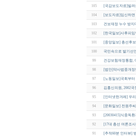
105
[국감보도자료]빌려
104
[보도자료]임신하면 
103
건보재정 누수 방지
102
[한국일보]사후피임약 
101
[중앙일보] 총선후보
100
국민속으로 발기선
99
건강보험재정통합, 더
98
[법안]약사법중개정법률
97
[노동일보]국회부터
96
김홍신의원, 2002
95
[인터넷한겨레] 우리당
94
[문화일보] 전원주씨
93
[20030415]식중독
92
[17대 총선 여론조사
91
[추적60분 인터뷰]