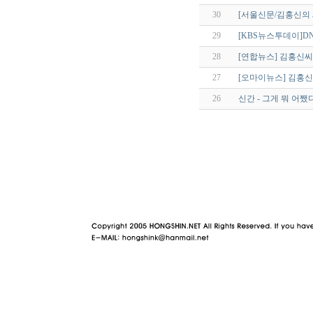
30
[서울신문/김홍신의 
29
[KBS뉴스투데이]D
28
[연합뉴스] 김홍신씨
27
[오마이뉴스] 김홍신,
26
신간 - 그게 뭐 어쨌
야동 사이트