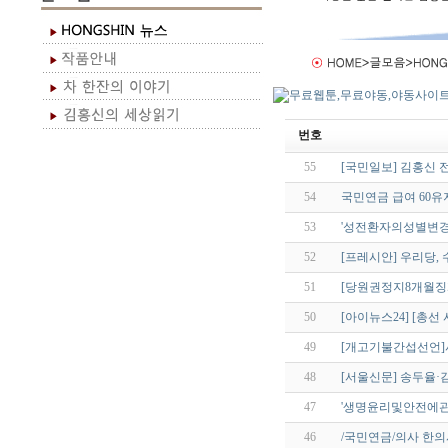
번호
55
[국민일보] 김홍신 
54
국민연금 급여 60
53
'성전환자의성별변경
52
[프레시안] 우리당, 
51
[당원권정지8개월징
50
[아이뉴스24] [총선 
49
[개고기불간섭선언]
48
[서울신문] 송두율·
47
'생명윤리및안전에관
46
/국민연금/의사 한의사.