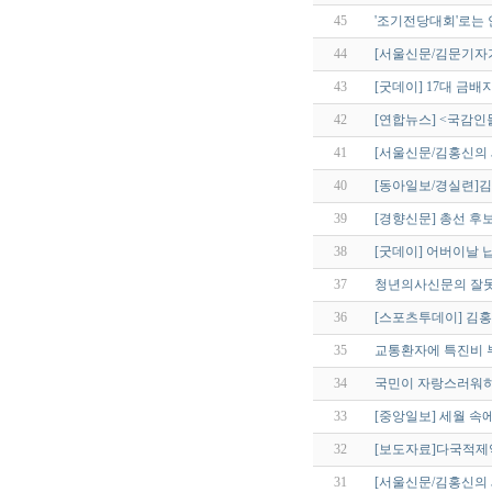
45
'조기전당대회'로는 
44
[서울신문/김문기자
43
[굿데이] 17대 금배
42
[연합뉴스] <국감인
41
[서울신문/김홍신의
40
[동아일보/경실련]김
39
[경향신문] 총선 후
38
[굿데이] 어버이날 
37
청년의사신문의 잘못
36
[스포츠투데이] 김홍
35
교통환자에 특진비 
34
국민이 자랑스러워하
33
[중앙일보] 세월 속
32
[보도자료]다국적제약사
31
[서울신문/김홍신의