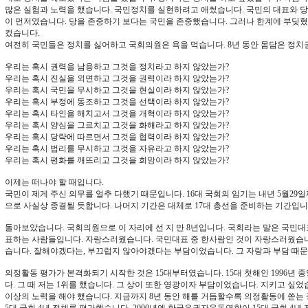
많은 실험과 노력을 했습니다. 국민정치를 실현하려고 애썼습니다. 국민의 대표와 당
이 먼저였습니다. 당을 존중하기 보다는 국민을 존중했습니다. 그러나 한계에 부딪
컸습니다.
여전히 국민들은 정치를 싫어하고 국회의원은 욕을 먹습니다. 8년 동안 몸담은 정치
우리는 혹시 권력을 남용하고 그것을 정치라고 하지 않았는가?
우리는 혹시 진실을 외면하고 그것을 권력이라 하지 않았는가?
우리는 혹시 국민을 무시하고 그것을 현실이라 하지 않았는가?
우리는 혹시 부정에 동조하고 그것을 선택이라 하지 않았는가?
우리는 혹시 타인을 해치고서 그것을 개혁이라 하지 않았는가?
우리는 혹시 양심을 그르치고 그것을 화해라고 하지 않았는가?
우리는 혹시 당략에 따르면서 그것을 협력이라 하지 않았는가?
우리는 혹시 법리를 무시하고 그것을 자유라고 하지 않았는가?
우리는 혹시 평화를 깨뜨리고 그것을 희망이라 하지 않았는가?
이제는 떠나야 할 때입니다.
국민이 제게 주신 의무를 얼추 다했기 때문입니다. 16대 국회의 임기는 내년 5월29
으로 사실상 종결될 듯합니다. 나머지 기간은 대체로 17대 총선을 준비하는 기간입니
돌아보았습니다. 국회의원으로 이 자리에 선 지 만 8년입니다. 국회라는 말은 국민
표하는 사람들입니다. 자랑스러웠습니다. 국민대표 중 한사람인 것이 자랑스러웠습니
습니다. 잘해야겠다는, 부끄럽지 않아야겠다는 부담이었습니다. 그 자랑과 부담 때
의정활동 평가가 본격화되기 시작한 것은 15대부터였습니다. 15대 첫해인 1996년
다. 그 때 저는 1위를 했습니다. 그 상이 또한 영광이자 부담이었습니다. 지키고 싶었
이상의 노력을 해야 했습니다. 지금까지 8년 동안 해를 거듭할수록 의정활동에 쏟는 정