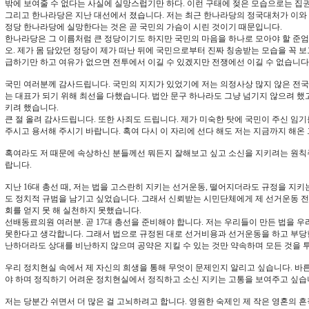
밖에 보여줄 수 없다는 사실에 실망스럽기만 하다. 이런 구태에 젖은 모습으로는 집권
그리고 한나라당은 지난 대선에서 졌습니다. 저는 최근 한나라당의 정국대처가 이와 
정당 한나라당에 실망한다는 것은 곧 국민의 가슴이 시린 것이기 때문입니다.
한나라당은 그 이름처럼 큰 정당이기도 하지만 국민의 마음을 하나로 모아야 할 준엄
오. 제가 몸 담았던 정당이 제가 떠난 뒤에 국민으로부터 진짜 칭송받는 모습을 꼭 보
급하기만 하고 여유가 없으면 전투에서 이길 수 있겠지만 전쟁에선 이길 수 없습니다
국민 여러분께 감사드립니다. 국민의 지지가 있었기에 저는 의정사상 많지 않은 전
는 대표가 되기 위해 최선을 다했습니다. 법안 문구 하나라도 그냥 넘기지 않으려 했고
키려 했습니다.
큰 절 올려 감사드립니다. 또한 사죄도 드립니다. 제가 미숙한 탓에 국민이 주신 임
주시고 용서해 주시기 바랍니다. 혹여 다시 이 자리에 선다 해도 저는 지금까지 해온
혹여라도 저 때문에 속상하신 분들께선 뭐든지 잘해보고 싶고 소신을 지키려는 원
랍니다.
지난 16대 총선 때, 저는 법을 고스란히 지키는 선거운동, 떨어지더라도 규정을 지키
도 정치적 규범을 남기고 싶었습니다. 그래서 신뢰받는 시민단체에게 제 선거운동 
회를 얻지 못 해 실천하지 못했습니다.
선배동료의원 여러분. 곧 17대 총선을 준비해야 합니다. 저는 우리들이 만든 법을 우
못한다고 생각합니다. 그래서 법으로 규정된 대로 선거비용과 선거운동을 하고 부당
난하더라도 상대를 비난하지 않으며 공약은 지킬 수 있는 것만 약속하며 모든 것을 
우리 정치현실 속에서 제 자신의 희생을 통해 무엇이 문제인지 알리고 싶습니다. 바른
야 하며 정직하기 어려운 정치현실에서 정직하고 소신 지키는 고통을 보여주고 싶습
저는 당분간 쉬면서 더 많은 걸 고뇌하려고 합니다. 영원한 숙제인 제 작은 영혼의 