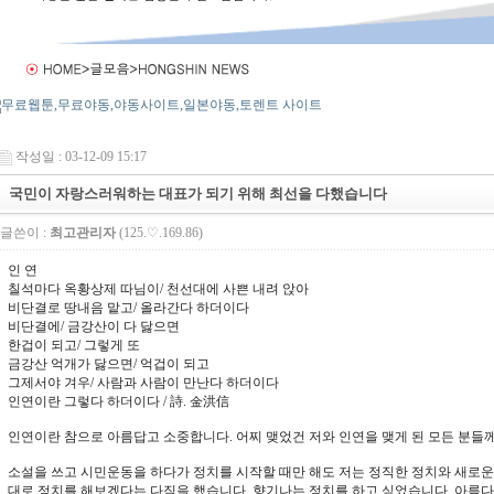
작성일 : 03-12-09 15:17
국민이 자랑스러워하는 대표가 되기 위해 최선을 다했습니다
글쓴이 :
최고관리자
(125.♡.169.86)
인 연
칠석마다 옥황상제 따님이/ 천선대에 사쁜 내려 앉아
비단결로 땅내음 맡고/ 올라간다 하더이다
비단결에/ 금강산이 다 닳으면
한겁이 되고/ 그렇게 또
금강산 억개가 닳으면/ 억겁이 되고
그제서야 겨우/ 사람과 사람이 만난다 하더이다
인연이란 그렇다 하더이다 / 詩. 金洪信
인연이란 참으로 아름답고 소중합니다. 어찌 맺었건 저와 인연을 맺게 된 모든 분들께
소설을 쓰고 시민운동을 하다가 정치를 시작할 때만 해도 저는 정직한 정치와 새로운
대로 정치를 해보겠다는 다짐을 했습니다. 향기나는 정치를 하고 싶었습니다. 아름다