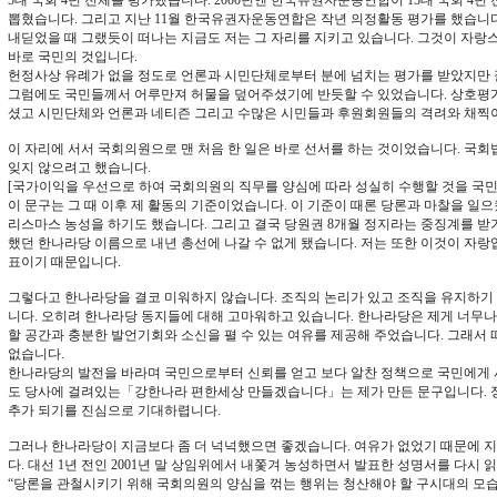
5대 국회 4년 전체를 평가했습니다. 2000년엔 한국유권자운동연합이 15대 국회 4년
뽑혔습니다. 그리고 지난 11월 한국유권자운동연합은 작년 의정활동 평가를 했습니다
내딛었을 때 그랬듯이 떠나는 지금도 저는 그 자리를 지키고 있습니다. 그것이 자랑스
바로 국민의 것입니다.
헌정사상 유례가 없을 정도로 언론과 시민단체로부터 분에 넘치는 평가를 받았지만 
그럼에도 국민들께서 어루만져 허물을 덮어주셨기에 반듯할 수 있었습니다. 상호평가
셨고 시민단체와 언론과 네티즌 그리고 수많은 시민들과 후원회원들의 격려와 채찍
이 자리에 서서 국회의원으로 맨 처음 한 일은 바로 선서를 하는 것이었습니다. 국회
잊지 않으려고 했습니다.
[국가이익을 우선으로 하여 국회의원의 직무를 양심에 따라 성실히 수행할 것을 국민
이 문구는 그 때 이후 제 활동의 기준이었습니다. 이 기준이 때론 당론과 마찰을 일
리스마스 농성을 하기도 했습니다. 그리고 결국 당원권 8개월 정지라는 중징계를 받
했던 한나라당 이름으로 내년 총선에 나갈 수 없게 됐습니다. 저는 또한 이것이 자랑입
표이기 때문입니다.
그렇다고 한나라당을 결코 미워하지 않습니다. 조직의 논리가 있고 조직을 유지하기 
니다. 오히려 한나라당 동지들에 대해 고마워하고 있습니다. 한나라당은 제게 너무나
할 공간과 충분한 발언기회와 소신을 펼 수 있는 여유를 제공해 주었습니다. 그래서 
없습니다.
한나라당의 발전을 바라며 국민으로부터 신뢰를 얻고 보다 알찬 정책으로 국민에게 
도 당사에 걸려있는「강한나라 편한세상 만들겠습니다」는 제가 만든 문구입니다. 정
추가 되기를 진심으로 기대하렵니다.
그러나 한나라당이 지금보다 좀 더 넉넉했으면 좋겠습니다. 여유가 없었기 때문에 
다. 대선 1년 전인 2001년 말 상임위에서 내쫓겨 농성하면서 발표한 성명서를 다시
“당론을 관철시키기 위해 국회의원의 양심을 꺾는 행위는 청산해야 할 구시대의 모습