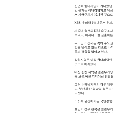
반면에 한나라당이 기대했던 '
번 선거는 최대경합지로 예상
서 지역주의가 붕괴된 것으로
KBS, 우리당 1백18곳서 우세
제17대 총선의 KBS 출구조
보였고, 비례대표를 선출하는 
우리당의 강세는 특히 수도권에
합을 벌이고 있는 것으로 나
등과 경합을 벌이고 있다.
강원지역은 아직 한나라당만 
것으로 예측됐다.
대전.충청 지역은 열린우리당
동.보은.옥천 지역에선 경합을
그러나 영남지역의 경우 대구
고, 부산.울산.경남의 경우도
고 있다.
이밖에 울산에서는 국민통합2
호남의 경우 전북은 열린우리당