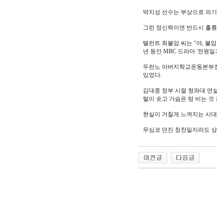
박지성 선수는 부상으로 의기
그런 정신력이면 반드시 훌륭
탤런트 최불암 씨는 "야, 불
년 동안 MBC 드라마 '전원일
두란노 아버지학교운동본부장인
있었다.
김대중 정부 시절 청와대 연설
털이 솟고 가슴은 텅 비는 것
현실이 거칠게 느껴지는 시대
무심코 던진 칭찬일지라도 상
야동 사이트