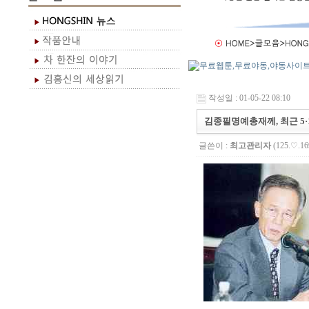
작성일 : 01-05-22 08:10
김종필명예총재께, 최근 5·
글쓴이 :
최고관리자
(125.♡.16