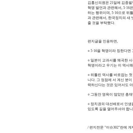
김홍신의원은 21일에 김종필명
혁명 발언과 관련해서, 5·1
하는 행위이며, 5·16으로 
과 관련해서, 한국정치의 새
줄 것을 부탁했다.
편지글을 인용하면,
○ 5·16을 혁명이라 칭한다
○ 일본이 교과서를 왜곡한 사
혁명이라고 우기는 이 역사왜
○ 뒤틀린 역사를 바로잡는 
니다. 그 정점에 서 계신 분
력하신다는 것은 있어서도 아
○ 그동안 영욕이 많았던 총
○ 정치권의 대선배로서 인생
있도록 길을 열어주셔야 합니
/ 편지전문 "이슈302"란에 게