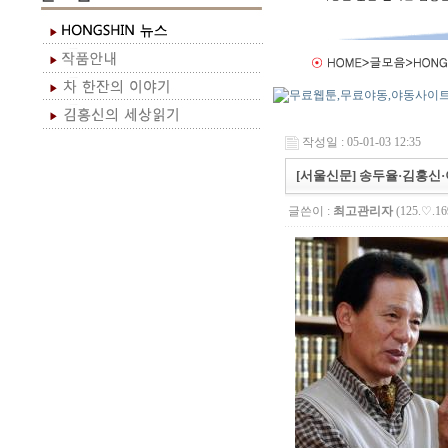
작성일 : 05-01-03 12:35
[서울신문] 송두율·김홍신
글쓴이 :
최고관리자
(125.♡.16