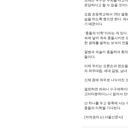
천재는 우수한 두뇌를 타고나
온당하다고 할 수 없을 것이다
요즘 초등학교에서 19단 열풍
습을 하도록 했으면 한다. 
기 때문이다.
‘충돌의 미학’이라는 게 있다
속에 넣어 계속 충돌시키면 모
한 광채를 발하는 보석이 만
질병과 의술이 충돌하여 환자
들이다.
이제 우리는 오른손과 왼손을 
의 좌우대립, 세대 갈등, 남
신체 중에 좌우로 나누어진 것을
걸핏하면 좌파니 수구세력이니
고리타분하다느니 젊어서 안하
산 하나를 두고 동쪽에 사는 
충돌의 미학을 기다린다.
[저작권자 (c) 서울신문사]