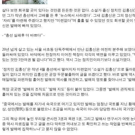
살다 보면 회귀할 곳이 있다는 것만큼 든든한 것은 없다. 소설가 출신 정치인 김홍신(5
던 그가 작년 총선에서 고배를 든 후 ‘뉴스에서 사라졌다’. 그새 김홍신은 그의 정
‘자리’를 마련해 주겠다고 했지만 “미련없다”며 훌훌 털 수 있었던 것도 회귀할 곳이
신은 발해에 빠져 있었다.
- “총선 실패후 더 바쁘다” -
20년 넘게 살고 있는 서울 서초동 단독주택에서 만난 김홍신은 여전히 분주해 보였다.
둘러싸여 있었다. 바닥에서 천장까지 이어진 책장이 각각의 벽면을 이루고 있었다. “책
있는 것만 1만여권 될 겁니다”라고 했다. 역시 그는 정치인이라기보다 소설가였다.
‘정치인 김홍신’은 작년 4월 총선에서 떨어지자 미련없이 ‘소설가 김홍신’으로 돌아
일이 없다고 하지만 김홍신은 곧장 두문불출하며 글을 쓰겠다고 했다. 바로 발해 역사
매일매일 파편처럼 흩어진 발해의 역사를 재건하고, 발해의 영토를 찾아나서고 ‘발해
책장 곳곳엔 ‘발해의 조직도’ ‘발해 지도’ 등이 붙어 있었다. 그중엔 ‘발해의 관직제
흩어져 있는 것을 집약해 처음으로 만든 것이라고 했다.
“중국에서는 발해를 자기네 속국으로 여기고 있지만 발해는 엄청난 국토를 지닌 황제
상, 성민(聖民) 등으로 불렸으니 조공을 바치는 속국이 아니라 당당한 하나의 국가였지
그의 책상 위에 놓인 우리말 큰사전 3권과 옥편 1권, 그리고 발해사 연구서가 여럿 눈
종 역사 자료집을 두고 글을 쓰다 막히면 꺼내보고 또 확인하고 쓰는 작업을 반복하고 
렇게 발해에 집착하느냐’고 묻지 않을 수 없었다.