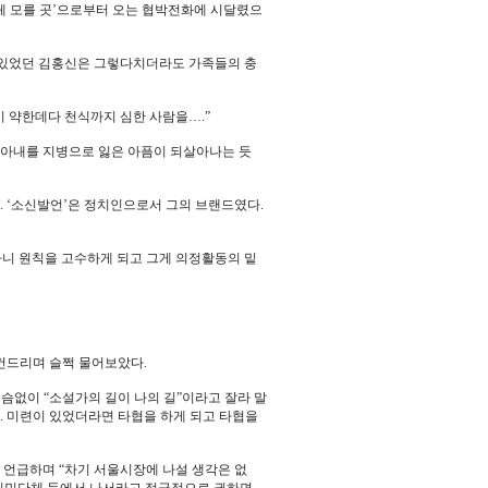
정체 모를 곳’으로부터 오는 협박전화에 시달렸으
이 있었던 김홍신은 그렇다치더라도 가족들의 충
이 약한데다 천식까지 심한 사람을….”
께 아내를 지병으로 잃은 아픔이 되살아나는 듯
. ‘소신발언’은 정치인으로서 그의 브랜드였다.
각하니 원칙을 고수하게 되고 그게 의정활동의 밑
 건드리며 슬쩍 물어보았다.
서슴없이 “소설가의 길이 나의 길”이라고 잘라 말
다. 미련이 있었더라면 타협을 하게 되고 타협을
걸 언급하며 “차기 서울시장에 나설 생각은 없