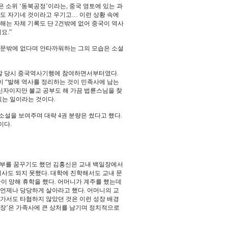
 소위 ‘동북공정’이라는, 중국 영토에 있는 과
도 자기네 것이라고 우기고… 이런 상황 속에
해는 자체 기록도 단 2건밖에 없어 중국이 역사
요.”
비문밖에 없다며 안타까워하는 그의 모습은 소설
활동할 당시 중국역사기행에 참여하면서부터였다.
이 “발해 역사를 정리하는 것이 민족사에 남는
신자이지만 불교 공부도 해 가끔 법륜스님을 찾
있는 일이라는 것이다.
설을 보여주며 대략 4권 분량은 썼다고 했다.
이다.
신부를 꿈꾸기도 했던 김홍신은 교내 백일장에서
사도 되지 못했다. 대학에 진학해서도 교내 문
안이 망해 휴학을 했다. 어머니가 계주를 했는데
 언제나 당당하게 살아라고 했다. 어머니의 교
 가서도 타협하지 않았던 것은 이런 성장 배경
시장’은 가족사에 큰 상처를 남기며 정치적으로