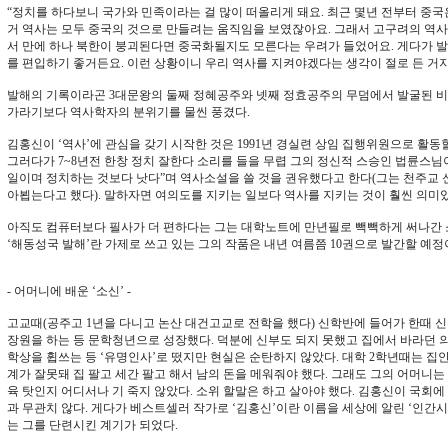
“정치를 하다보니 국가와 민족이라는 걸 많이 떠올리게 돼요. 최근 몇년 전부터 중국은
거 역사는 모두 중국의 것으로 만들려는 움직임을 보였잖아요. 그래서 고구려의 역사
서 만에 하나 북한이 붕괴된다면 중국화될지도 모른다는 우려가 들었어요. 게다가 발
를 편입하기 좋거든요. 이런 상황이니 우리 역사를 지켜야겠다는 생각이 절로 든 거지
발해의 기록이라곤 3대문왕의 둘째 정혜공주와 넷째 정효공주의 무덤에서 발굴된 
가라기보다 역사학자의 분위기를 물씬 풍겼다.
김홍신이 ‘역사’에 관심을 갖기 시작한 것은 1991년 경실련 상임 집행위원으로 
그러다가 7~8년전 한창 정치 잘한다 소리를 들을 무렵 그의 정신적 스승인 법륜스님
일이며 정치하는 것보다 낫다”며 역사소설을 쓸 것을 권유했다고 한다(그는 천주교 
아뵙는다고 했다). 말하자면 여의도를 지키는 일보다 역사를 지키는 것이 훨씬 의미
아직도 컴퓨터보다 필사가 더 편하다는 그는 대학노트에 만년필로 빽빽하게 써나간 소
‘해동성국 발해’란 가제로 쓰고 있는 그의 작품은 내년 여름쯤 10권으로 발간할 예정
- 어머니에 배운 ‘소신’ -
고교때(공주고 1년을 다니고 논산 대건고교로 전학을 했다) 신학반에 들어가 한때 
장원을 하는 등 문학청년으로 성장했다. 덕분에 신부도 되지 못했고 집에서 바라던 의
학상을 휩쓰는 등 ‘유명인사’로 떴지만 현실은 순탄하지 않았다. 대학 2학년때는 집
계가 잘못돼 집 팔고 세간 팔고 해서 남의 돈을 메워줘야 했다. 그래도 그의 어머니는
육 탓인지 어디서나 기 죽지 않았다. 소위 할말은 하고 살아야 했다. 김홍신이 국회에
과 무관치 않다. 게다가 베스트셀러 작가로 ‘김홍신’이란 이름을 세상에 알린 ‘인간
는 그를 단련시킨 계기가 되었다.