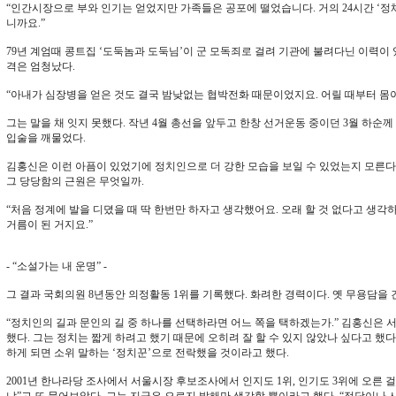
“인간시장으로 부와 인기는 얻었지만 가족들은 공포에 떨었습니다. 거의 24시간 ‘
니까요.”
79년 계엄때 콩트집 ‘도둑놈과 도둑님’이 군 모독죄로 걸려 기관에 불려다닌 이력
격은 엄청났다.
“아내가 심장병을 얻은 것도 결국 밤낮없는 협박전화 때문이었지요. 어릴 때부터 몸
그는 말을 채 잇지 못했다. 작년 4월 총선을 앞두고 한창 선거운동 중이던 3월 하순
입술을 깨물었다.
김홍신은 이런 아픔이 있었기에 정치인으로 더 강한 모습을 보일 수 있었는지 모른다
그 당당함의 근원은 무엇일까.
“처음 정계에 발을 디뎠을 때 딱 한번만 하자고 생각했어요. 오래 할 것 없다고 생
거름이 된 거지요.”
- “소설가는 내 운명” -
그 결과 국회의원 8년동안 의정활동 1위를 기록했다. 화려한 경력이다. 옛 무용담을
“정치인의 길과 문인의 길 중 하나를 선택하라면 어느 쪽을 택하겠는가.” 김홍신은 
했다. 그는 정치는 짧게 하려고 했기 때문에 오히려 잘 할 수 있지 않았나 싶다고 했
하게 되면 소위 말하는 ‘정치꾼’으로 전락했을 것이라고 했다.
2001년 한나라당 조사에서 서울시장 후보조사에서 인지도 1위, 인기도 3위에 오른 