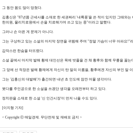
그 동안 몸도 많이 망쳤다.
김홍신은 "87년쯤 근세사를 소재로 한 세권짜리 '내륙풍'을 쓴 적이 있지만 그때와는
한의원, 물리치료원에서 손을 치료해가며 쓰고 있는 중"이라고 말했다.
그러나 손 아픈 게 문제가 아니다.
그는 구상하고 있는 소설의 마지막 장면을 귀띔해 주며 "정말 가슴이 너무 아파요!"라
갑작스런 한숨을 터뜨렸다.
소설 끝에서 마지막 발해 황제 대인선은 목에 밧줄을 건 채 황후와 함께 무릎을 꿇는다
그 앞에 선 적장은 발해 황제에게 자신이 탄 말의 이름을, 황후에겐 자신의 부인 말 
그는 '김홍신의 대발해'가 출간되면 내년 초 인도에 잠깐 머물 생각이다.
붓다를 주인공으로 한 소설을 쓰겠단 생각을 오래전부터 하고 있다.
정치판을 소재로 한 소설 '신 인간시장'이 먼저 나올 수도 있다.
[이지형 기자]
< Copyright ⓒ 매일경제. 무단전재 및 재배포 금지 >