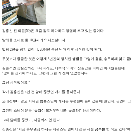
김홍신 전 의원(59)은 요즘 잠도 마다하고 맹렬히 쓰고 있는 중이다.
발해를 소재로 한 10권짜리 역사소설이다.
벌써 2년을 넘긴 일이니, 2004년 총선 낙마 직후 시작한 것이 된다.
무엇보다 궁금한 것은 어떻게 8년간의 정치인 생활을 그렇게 훌훌, 송두리째 잊고 곧
실존적인 상실감까진 아니더라도, 세속적 의미의 상실감을 피하긴 어려웠을텐데….
"많이들 신기해 하세요. 그런데 그런 거 전혀 없었습니다.
그냥 시작했어요."
작가 김홍신은 4년 전 담배 끊었던 얘기를 들려준다.
오래전부터 알고 지내던 법륜스님이 계시는 수련원에 들어갔을 때 일인데, 금연이 
그런데 스님이 문득 "물컵이 뜨거우면 내려 놓으라!" 하시더란다.
그때 담배를 끊었고, 지금까지 안 핀다.
김홍신은 "지금 총무원장 하시는 지관스님 밑에서 젊은 시절 공부를 한 적도 있다"며