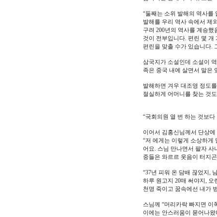
“둘째는 소위 발해의 역사를 
발해를 우리 역사 속에서 제
구려 200년의 역사를 계승했
것이 전부입니다. 편린 몇 
편린을 맞출 수가 있습니다. 
삼국지가 소설인데 소설이 역
족은 중국 내에 살면서 말은 
발해하면 겨우 대조영 정도를 
절실하게 어머니를 찾는 것도 
“국회의원 열 번 하는 것보다
이어서 김홍신님께서 단상에 
“저 에게는 이렇게 소상하게 
어요. 스님 만나면서 팔자 
중들은 와르르 웃음이 터지곤
“37년 피워 온 담배 끊었지,
하루 원고지 20매 써야지, 
천명 죽이고 꿈속에선 내가 병
스님께 “머리카락 빠지면 이
이에는 안스러움이 묻어나왔