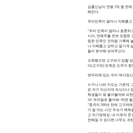
김홍신님이 연봉 2억 몇 천에
해진다.
우리민족이 얼마나 지혜롭고 
“우리 민족이 얼마나 웅혼하
시아, 연해주를 전부 포함한 
등한 민족인 것처럼 기록해 
나 지헤롭고 강하고 질기게 
들어 분석해 보여주신다.
오죽했으면 고구려가 망할 당시
이(고구려) 민족은 도무지 항
변두리에 있는 우리 역사정
누구나 나라 지도는 가운데 그
은 자기 자신이며 의식이나 
학생들이 뭐 물어볼까봐 피한
야! 우리말로 물어봐~하면 될 
“중국이 500년 전에 고구
가 잘 아는 시인 두보가 해독
고 자기정체성, 내 이웃의 존
전해질 수 있다면 너무도 귀한