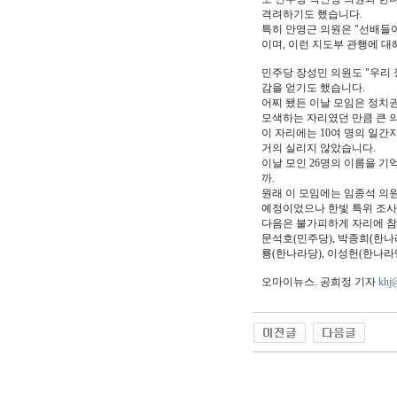
격려하기도 했습니다.
특히 안영근 의원은 "선배들이
이며, 이런 지도부 관행에 대
민주당 장성민 의원도 "우리
감을 얻기도 했습니다.
어찌 됐든 이날 모임은 정치
모색하는 자리였던 만큼 큰 
이 자리에는 10여 명의 일간
거의 실리지 않았습니다.
이날 모인 26명의 이름을 기
까.
원래 이 모임에는 임종석 의원
예정이었으나 한빛 특위 조사
다음은 불가피하게 자리에 참
문석호(민주당), 박종희(한나라
룡(한나라당), 이성헌(한나라당
오마이뉴스. 공희정 기자
khj
야동 사이트