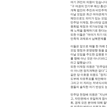
여기 26인의 의원이 있습니다
"구 여권의 안기부 예산 총선
개혁 법안의 추진과 비민주적
이날 모임은 최근 여야관계가
체만으로도 의미가 있는 모
민주당 이재정, 한나라당 김
원회법 제정과 국가보안법 개
해 노력을 함께하기로 한다는
또한 이들은 "여야가 차기 
민족적 과제로서 남북문제를 
이들은 앞으로 매월 한 차례 
모임 명칭과 운영방향 등을 
이날 모임을 주도한 김원웅 의
를 향해 아닌 것은 아니다라고
라고 말했습니다.
또한 이재정 의원은 "민주당
이 아니면 정치개혁은 없다"
같은 당 이호웅 의원도 "정치
도부에 자유투표를 제안해야 
그리고 이 자리는 저녁식사와
원들의 솔직한 자기 반성도 
민주당 천정배 의원은 "지난
고, 자민련에서 유일하게 참석
회, 경제 모든 분야에 대해 
또 민주당 박인상 의원과 한