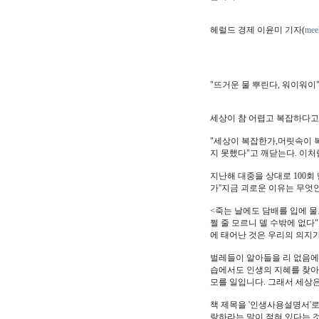
헤럴드 경제 이윤미 기자(
mee
"뜨거운 물 뿌린다, 워이워이
세상이 참 어렵고 복잡하다고 
"세상이 복잡한가,머릿속이 복
지 못했다"고 깨닫는다. 이
지난해 대중을 상대로 100회
가''지금 괴로운 이유는 무엇
<죽는 날에도 담배를 입에 물
쩔 줄 모르니 델 수밖에 없다
에 태어난 것은 우리의 의지가
벌레들이 알아들을 리 없음에
습에서도 인생의 지혜를 찾아
모를 일입니다. 그래서 세상은
책 제목을 '인생사용설명서'로
랑하라는 말이 적혀 있다는 것