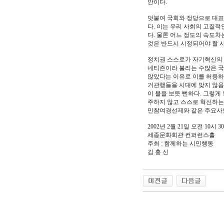
안이다.
덧붙여 국회와 정당으로 대표
다. 이는 우리 사회의 고질적
다. 물론 어느 정도의 속도
것은 반드시 시정되어야 할 
정치권 스스로가 자기혁신의 
네티즌이라 불리는 수많은 국
않았다는 이유로 이를 허용하
거관행들을 시대에 맞지 않음
이 불을 보듯 뻔하다. 그렇게
주하지 않고 스스로 혁신하는
민참여경선제와 같은 주요사안
2002년 2월 21일 오전 10시 3
세종문화회관 컨퍼런스홀
주최 : 함께하는 시민행동
김 홍 신
야동 사이트