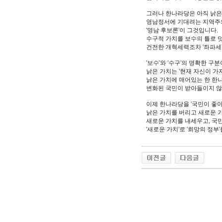
그러나 한나라당은 아직 낡은
영남정서에 기대려는 지역주
'영남 후보론'이 그것입니다.
수구적 가치를 보수의 틀로 
건전한 개혁세력조차 '좌파세
'보수'와 '수구'의 명확한 구
낡은 가치는 '현재 자신이 가지
낡은 가치에 매어있는 한 한
변화된 국민이 받아들이지 않
이제 한나라당을 '국민이 좋아
낡은 가치를 버리고 새로운 
새로운 가치를 내세우고, 국민
'새로운 가치'로 '희망의 정부
야동 사이트