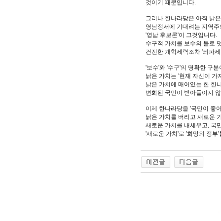
것이기 때문입니다.
그러나 한나라당은 아직 낡은
영남정서에 기대려는 지역주
'영남 후보론'이 그것입니다.
수구적 가치를 보수의 틀로 
건전한 개혁세력조차 '좌파세
'보수'와 '수구'의 명확한 구
낡은 가치는 '현재 자신이 가지
낡은 가치에 매어있는 한 한
변화된 국민이 받아들이지 않
이제 한나라당을 '국민이 좋아
낡은 가치를 버리고 새로운 
새로운 가치를 내세우고, 국민
'새로운 가치'로 '희망의 정부
야동 사이트