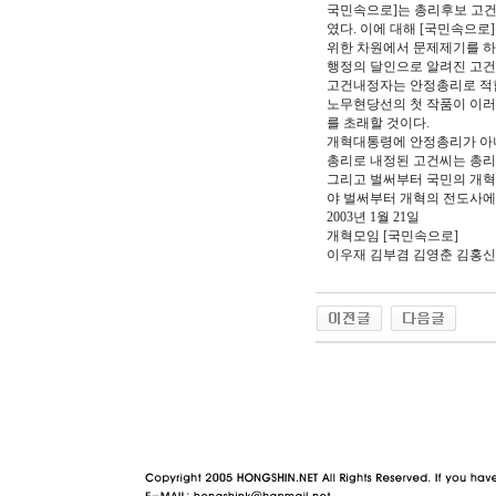
국민속으로]는 총리후보 고건
였다. 이에 대해 [국민속으
위한 차원에서 문제제기를 하
행정의 달인으로 알려진 고건
고건내정자는 안정총리로 적합
노무현당선의 첫 작품이 이러
를 초래할 것이다.
개혁대통령에 안정총리가 아니
총리로 내정된 고건씨는 총리
그리고 벌써부터 국민의 개혁
야 벌써부터 개혁의 전도사에
2003년 1월 21일
개혁모임 [국민속으로]
이우재 김부겸 김영춘 김홍신
야동 사이트