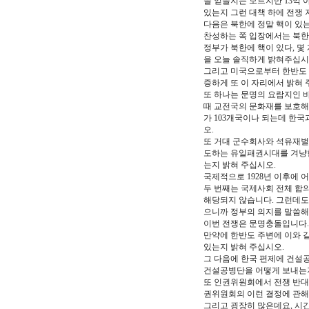
을 얻을지는 모르지만 13억 
있는지 그런 대책 하에 전쟁
다음은 북한에 정말 핵이 있는
찬성하는 쪽 입장에서는 북한
정부가 북한에 핵이 있다, 몇
을 오늘 솔직하게 밝혀주십시
그리고 미국으로부터 한반도 
증하게 또 이 자리에서 밝혀 
또 하나는 문명의 요람지인 
때 교전국의 문화재를 보호해
가 103개국이나 되는데 한국
오.
또 거대 군수회사와 석유재벌
도하는 유일패권시대를 겨냥한
는지 밝혀 주십시오.
국제적으로 1928년 이후에 
두 번째는 국제사회 전체 합의
해당되지 않습니다. 그런데도
으니까 정부의 의지를 말씀해
이번 전쟁은 문명충돌입니다.
만약에 한반도 주변에 이와 
있는지 밝혀 주십시오.
그 다음에 한국 편제에 건설
건설공병단을 어떻게 보내는지
또 인권위원회에서 전쟁 반대를
권위원회의 이런 결정에 관해
그리고 굉장히 많은데요, 시