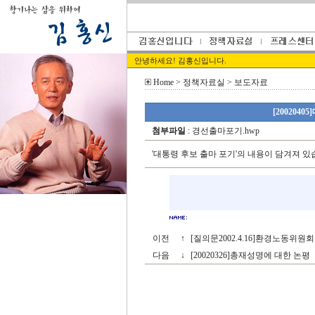
안녕하세요! 김홍신입니다.
Home
> 정책자료실 > 보도자료
[200204
첨부파일
:
경선출마포기.hwp
'대통령 후보 출마 포기'의 내용이 담겨져 있
이전
↑
[질의문2002.4.16]환경노동위원
다음
↓
[20020326]총재성명에 대한 논평