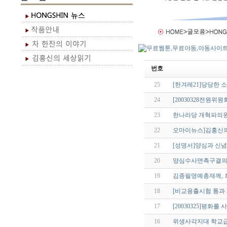
번호
25
[한겨레21]당당한 소
24
[20030328전원
23
한나라당 개혁파의원들의
22
오마이뉴스]김홍신의
21
[성명서]양심과 신념
20
양심수사면촉구결
19
김종필명예총재께, 최근
18
[비교용출시험 통과 
17
[20030325]평화
16
위생사각지대 학교