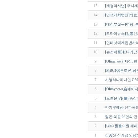
15
[개정약사법] 주사
14
[민생개혁법안]의료
13
[대정부질문]여당, 특
12
[오마이뉴스]김홍신
11
[인테넷매개입법사례
10
[뉴스피플]한나라당
9
[Ohmynews]쇄신
8
[MBC100분토론]낡
7
시행하나마나인 G
6
[Ohmynewg홈페
5
[토론문]양(量) 중심
4
안기부예산 신한국당
3
젊은 의원 26인의 
2
[여야 돌출의원 새해
1
김홍신 작가님 안녕