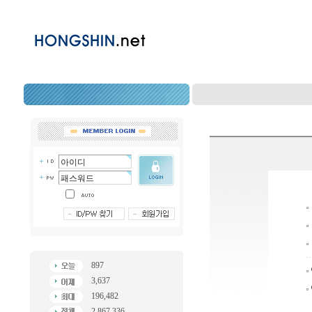
897
3,637
196,482
2,867,336