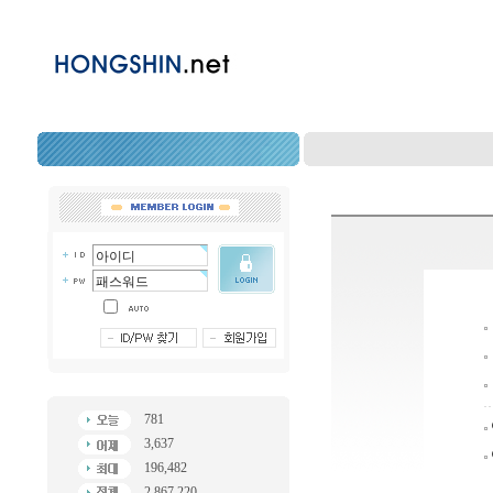
781
3,637
196,482
2,867,220