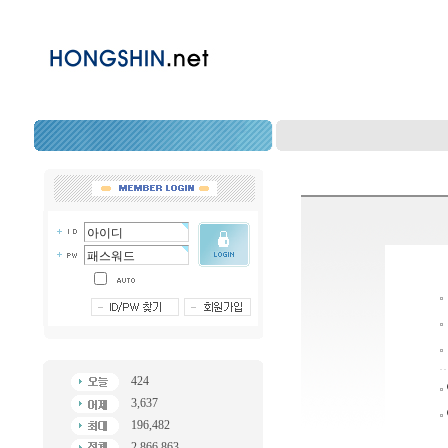
424
3,637
196,482
2,866,863