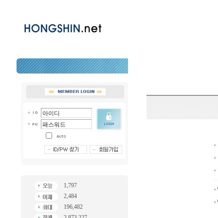
1,797
2,484
196,482
2,873,227