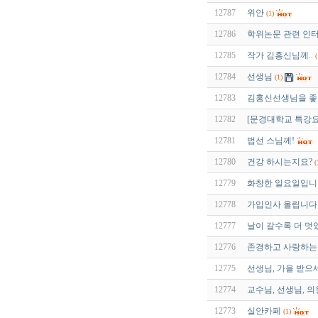
12787
위안
(1)
12786
학위논문 관련 인
12785
작가 김홍신님께..
(
12784
선생님
(1)
12783
김홍신선생님을 좋
12782
[문경대학교 특강요
12781
법선 스님께!
12780
건강 하시는지요?
(
12779
화창한 일요일입니다
12778
가입인사 올립니다
12777
날이 갈수록 더 멋
12776
존경하고 사랑하는
12775
선생님, 가을 받으
12774
교수님, 선생님, 
12773
실안카페
(1)