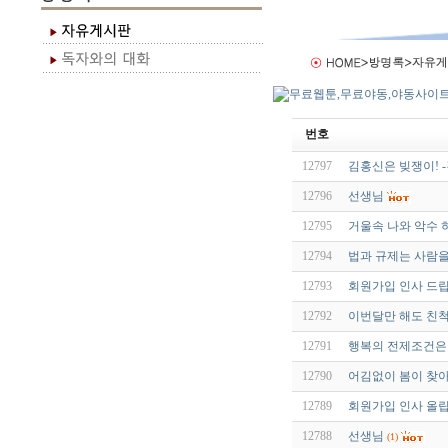
번호
12797
김홍신은 빚쟁이! 
12796
선생님
12795
거울속 나와 악수 하기
12794
법과 규제는 사람을 살
12793
회원가입 인사 드
12792
이번달만 해도 친
12791
행복의 전제조건은
12790
어김없이 봄이 찾
12789
회원가입 인사 올
12788
선생님
(1)